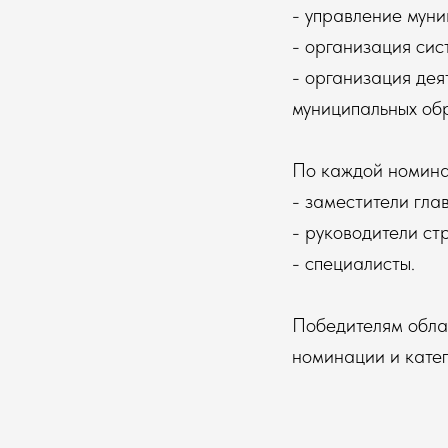
- управление мун
- организация сис
- организация дея
муниципальных об
По каждой номина
- заместители гл
- руководители ст
- специалисты.
Победителям облас
номинации и катег