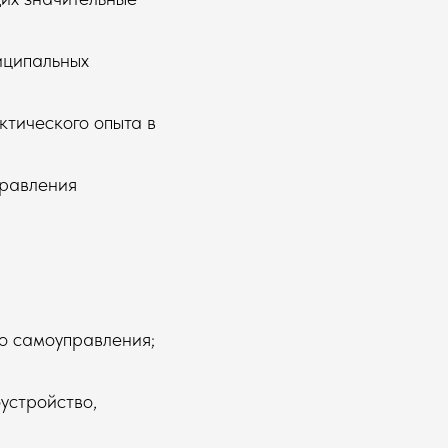
иципальных
ктического опыта в
правления
о самоуправления;
устройство,